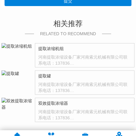
提交
相关推荐
RELATED TO RECOMMEND
提取浓缩机组
河南提取浓缩设备厂家河南索元机械有限公司联
系电话：137836…
提取罐
河南提取浓缩设备厂家河南索元机械有限公司联
系电话：137836…
双效提取浓缩器
河南提取浓缩设备厂家河南索元机械有限公司联
系电话：137836…