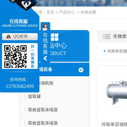
当前位置：
首页
>
产品中心
>
生物发酵
在
QQ咨询
生物发
线
产品中心
客
扫
一
河南单层储
服
PRODUCT
扫
更
精
彩
提取浓缩设备
咨询热线：
提取浓缩机组
13783682499
提取罐
双效提取浓缩器
双效提取浓缩器
河南单层储