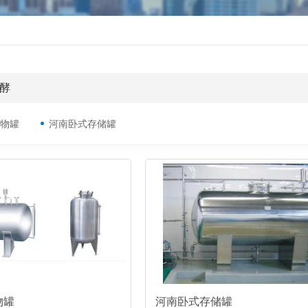
酵
物罐
河南卧式存储罐
物罐
河南卧式存储罐