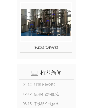
双效提取浓缩器
推荐新闻
04-12
河南不锈钢罐厂家告诉你河南不锈钢罐的技术要求
12-12
使用不锈钢配液罐需要注意的事项有哪些？
06-15
不锈钢立式储水罐，原来还能这样用？